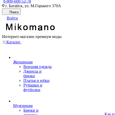
8-800-600-52-78
г. Батайск, ул. М.Горького 370А
Поиск
Войти
Интернет-магазин премиум моды
Каталог
Женщинам
Верхняя одежда
Джинсы и
брюки
Платья и юбки
Рубашки и
футболки
Мужчинам
Брюки и
Как к
джинсы